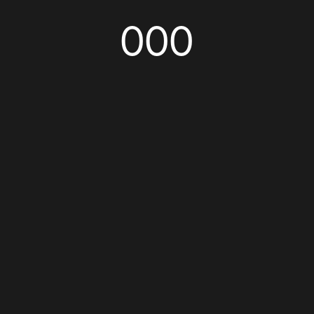
000
 câu lạc bộ và quán bar mới nổi nhất Hà Nội, tọa lạc ngay trung tâm t